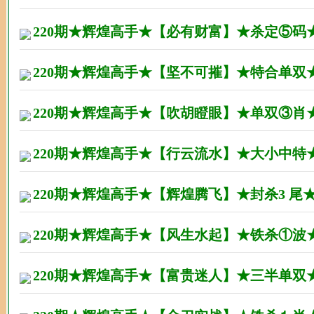
220期★辉煌高手★【必有财富】★杀定⑤码
220期★辉煌高手★【坚不可摧】★特合单双
220期★辉煌高手★【吹胡瞪眼】★单双③肖
220期★辉煌高手★【行云流水】★大小中特
220期★辉煌高手★【辉煌腾飞】★封杀3 尾
220期★辉煌高手★【风生水起】★铁杀①波
220期★辉煌高手★【富贵迷人】★三半单双