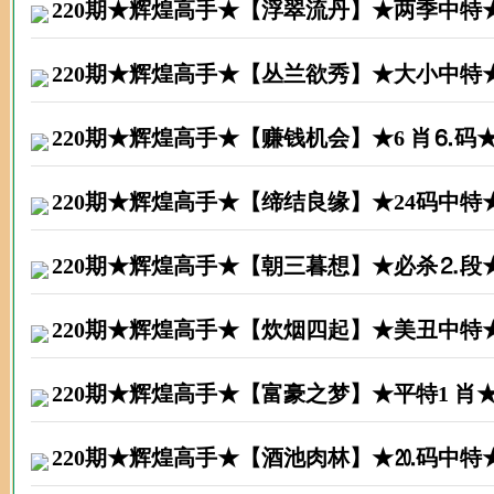
220期★辉煌高手★【浮翠流丹】★两季中特
220期★辉煌高手★【丛兰欲秀】★大小中特
220期★辉煌高手★【赚钱机会】★6 肖⒍码
220期★辉煌高手★【缔结良缘】★24码中特
220期★辉煌高手★【朝三暮想】★必杀⒉段
220期★辉煌高手★【炊烟四起】★美丑中特
220期★辉煌高手★【富豪之梦】★平特1 肖
220期★辉煌高手★【酒池肉林】★⒛码中特