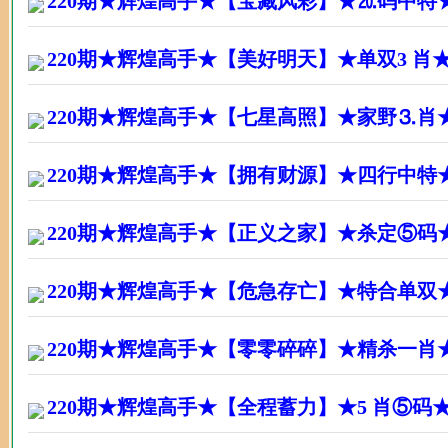
220期★辉煌高手★【宝藏风彩】★⒛码中特
220期★辉煌高手★【美好明天】★单双3 肖
220期★辉煌高手★【七星高照】★家野⒊肖
220期★辉煌高手★【拥有财源】★四行中特
220期★辉煌高手★【正义之家】★杀定⑤码
220期★辉煌高手★【危急存亡】★特合单双
220期★辉煌高手★【零零碎碎】★精杀一肖
220期★辉煌高手★【全程蓄力】★5 肖⑤码