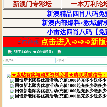
新澳门专彩坛
一本万利论
新澳精品四肖八码免
新澳内部爆料<数域解
小雷达四肖八码【免
点击进入➩➩➩新版◆
『
高手主论坛
』 ☎ 论坛管理員：
y
用户名：
y
密码：
★发帖有奖与购买资料必看★请联系微信号：CZX
回馈新老顾客优惠活动:充值1000起充多少送多少!充值1
回馈新老顾客优惠活动:充值1000起充多少送多少!充值1
回馈新老顾客优惠活动:充值1000起充多少送多少!充值1
回馈新老顾客优惠活动:充值1000起充多少送多少!充值1