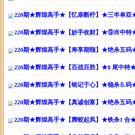
220期★辉煌高手★【忆扉断柠】★三半单双
220期★辉煌高手★【妙手收财】★⑨肖中特
220期★辉煌高手★【寿享期颐】★绝杀五码
220期★辉煌高手★【百战百胜】★8 尾中特
220期★辉煌高手★【铭记于心】★稳杀⒌码
220期★辉煌高手★【真诚创富】★绝杀五码
220期★辉煌高手★【腾蛟起凤】★铁杀1 合