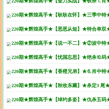
220期★辉煌高手★【金刀实战】★铁杀⒈肖
220期★辉煌高手★【耿耿在怀】★三季中特
220期★辉煌高手★【恶恶从短】★特合单双
220期★辉煌高手★【说一不二】★②波中特
220期★辉煌高手★【忧国忘思】★绝杀⒑码
220期★辉煌高手★【香橙兄弟】★⒍肖中特
220期★辉煌高手★【秋收东藏】★杀定3 尾
220期★辉煌高手★【绰约多姿】★仇杀五码