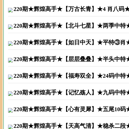
220期★辉煌高手★【万古长青】★4 肖八码
220期★辉煌高手★【北斗七星】★两季中特
220期★辉煌高手★【如日中天】★平特③肖
220期★辉煌高手★【层层叠叠】★半头中特
220期★辉煌高手★【福寿双全】★24码中特
220期★辉煌高手★【记忆殇人】★九码中特
220期★辉煌高手★【心有灵犀】★五尾10码
220期★辉煌高手★【天高气清】★稳杀二段