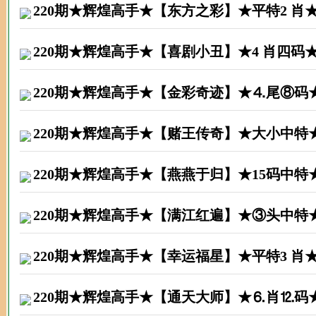
220期★辉煌高手★【东方之彩】★平特2 肖
220期★辉煌高手★【喜剧小丑】★4 肖四码
220期★辉煌高手★【金彩奇迹】★⒋尾⑧码
220期★辉煌高手★【赌王传奇】★大小中特
220期★辉煌高手★【燕燕于归】★15码中特
220期★辉煌高手★【满江红遍】★③头中特
220期★辉煌高手★【幸运福星】★平特3 肖
220期★辉煌高手★【通天大师】★⒍肖⒓码