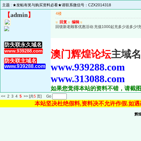
主题 :
★发帖有奖与购买资料必看★请联系微信号：CZX2014318
【
admin
】
4楼
u
回复
u
编辑
u
回馈新老顾客优惠活动:充值1000起充多少送多少!充值1
防失联永久域名
www.939288.com
澳门辉煌论坛
主域
防失联主域名
www.939288.com
www.939288.com
www.313088.com
如果您觉得本站的资料不错，请截图
<<
2
3
4
5
>>
[共
5
页] Go
本站坚决杜绝假料,资料决不允许作假.如遇改
辉煌