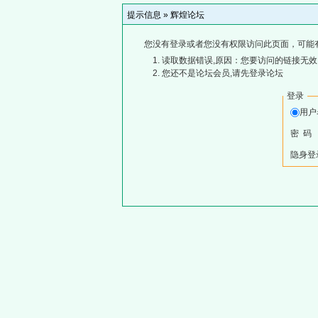
提示信息 »
辉煌论坛
您没有登录或者您没有权限访问此页面，可能
读取数据错误,原因：您要访问的链接无效,
您还不是论坛会员,请先登录论坛
登录
用
密 码
隐身登