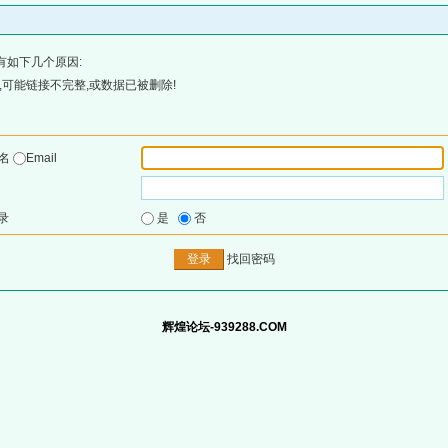
有如下几个原因:
可能链接不完整,或数据已被删除!
户名
Email
录
是
否
找回密码
辉煌论坛-939288.COM