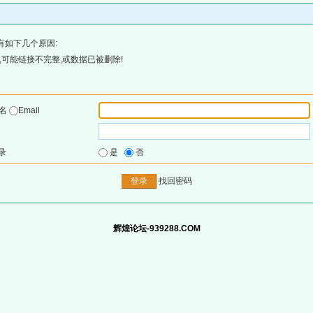
有如下几个原因:
可能链接不完整,或数据已被删除!
户名
Email
录
是
否
找回密码
辉煌论坛-939288.COM