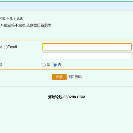
有如下几个原因:
可能链接不完整,或数据已被删除!
户名
Email
录
是
否
找回密码
辉煌论坛-939288.COM