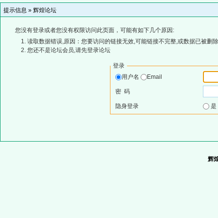
提示信息 »
辉煌论坛
您没有登录或者您没有权限访问此页面，可能有如下几个原因:
读取数据错误,原因：您要访问的链接无效,可能链接不完整,或数据已被删除
您还不是论坛会员,请先登录论坛
登录
用户名
Email
密 码
隐身登录
辉煌