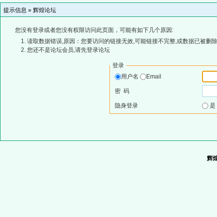
提示信息 »
辉煌论坛
您没有登录或者您没有权限访问此页面，可能有如下几个原因:
读取数据错误,原因：您要访问的链接无效,可能链接不完整,或数据已被删除
您还不是论坛会员,请先登录论坛
登录
用户名
Email
密 码
隐身登录
辉煌