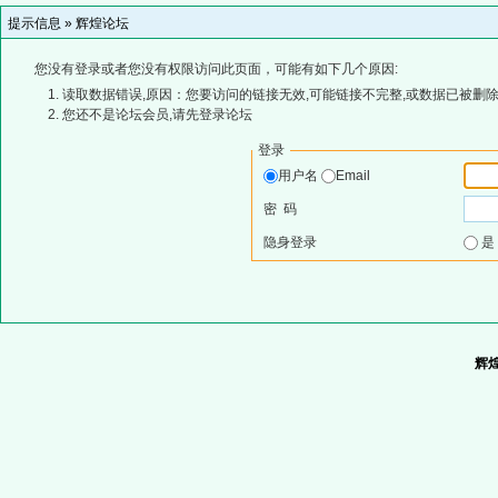
提示信息 »
辉煌论坛
您没有登录或者您没有权限访问此页面，可能有如下几个原因:
读取数据错误,原因：您要访问的链接无效,可能链接不完整,或数据已被删除
您还不是论坛会员,请先登录论坛
登录
用户名
Email
密 码
隐身登录
辉煌