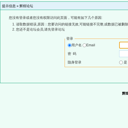
提示信息 »
辉煌论坛
您没有登录或者您没有权限访问此页面，可能有如下几个原因:
读取数据错误,原因：您要访问的链接无效,可能链接不完整,或数据已被删除
您还不是论坛会员,请先登录论坛
登录
用户名
Email
密 码
隐身登录
辉煌