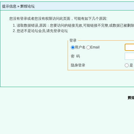
提示信息 »
辉煌论坛
您没有登录或者您没有权限访问此页面，可能有如下几个原因:
读取数据错误,原因：您要访问的链接无效,可能链接不完整,或数据已被删除
您还不是论坛会员,请先登录论坛
登录
用户名
Email
密 码
隐身登录
辉煌