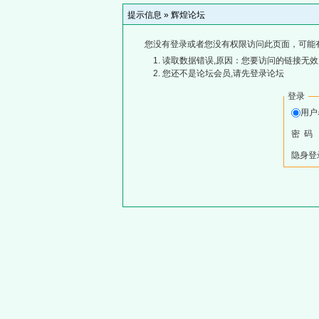
提示信息 »
辉煌论坛
您没有登录或者您没有权限访问此页面，可能
读取数据错误,原因：您要访问的链接无效,
您还不是论坛会员,请先登录论坛
登录
用
密 码
隐身登