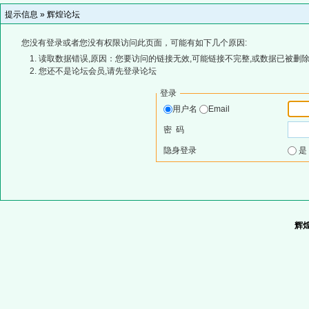
提示信息 »
辉煌论坛
您没有登录或者您没有权限访问此页面，可能有如下几个原因:
读取数据错误,原因：您要访问的链接无效,可能链接不完整,或数据已被删除
您还不是论坛会员,请先登录论坛
登录
用户名
Email
密 码
隐身登录
辉煌