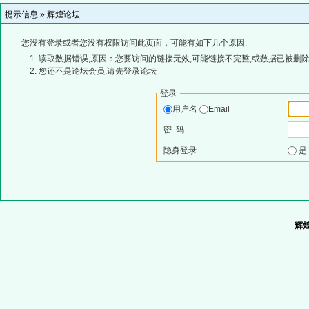
提示信息 »
辉煌论坛
您没有登录或者您没有权限访问此页面，可能有如下几个原因:
读取数据错误,原因：您要访问的链接无效,可能链接不完整,或数据已被删除
您还不是论坛会员,请先登录论坛
登录
用户名
Email
密 码
隐身登录
辉煌